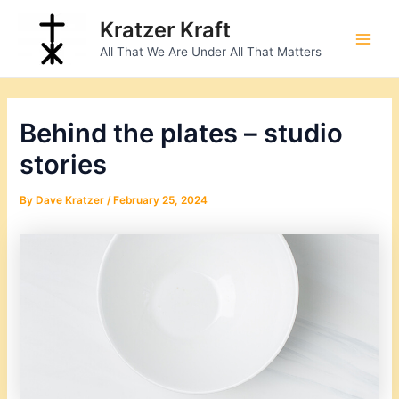
Skip
Post
Main
Kratzer Kraft
to
navigation
Men
All That We Are Under All That Matters
content
Behind the plates – studio
stories
By
Dave Kratzer
/
February 25, 2024